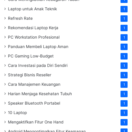
Laptop untuk Anak Teknik
1
Refresh Rate
1
Rekomendasi Laptop Kerja
1
PC Workstation Profesional
1
Panduan Membeli Laptop Aman
1
PC Gaming Low-Budget
1
Cara Investasi pada Diri Sendiri
1
Strategi Bisnis Reseller
1
Cara Manajemen Keuangan
1
Harian Menjaga Kesehatan Tubuh
1
Speaker Bluetooth Portabel
1
10 Laptop
1
Mengaktifkan Fitur One Hand
1
Android Mengoptimalkan Fitur Keamanan
1