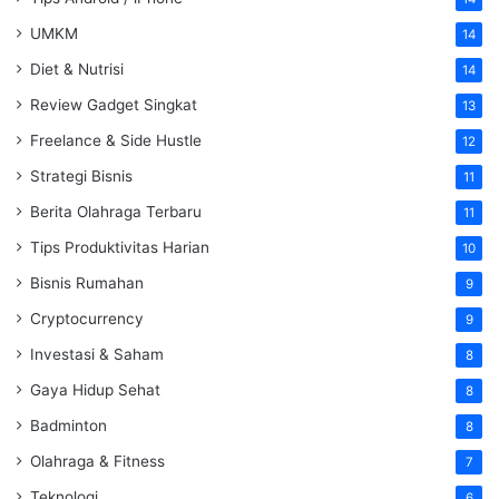
UMKM
14
Diet & Nutrisi
14
Review Gadget Singkat
13
Freelance & Side Hustle
12
Strategi Bisnis
11
Berita Olahraga Terbaru
11
Tips Produktivitas Harian
10
Bisnis Rumahan
9
Cryptocurrency
9
Investasi & Saham
8
Gaya Hidup Sehat
8
Badminton
8
Olahraga & Fitness
7
Teknologi
6