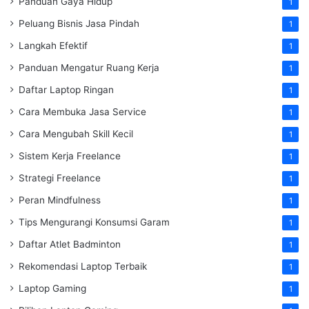
Panduan Gaya Hidup
1
Peluang Bisnis Jasa Pindah
1
Langkah Efektif
1
Panduan Mengatur Ruang Kerja
1
Daftar Laptop Ringan
1
Cara Membuka Jasa Service
1
Cara Mengubah Skill Kecil
1
Sistem Kerja Freelance
1
Strategi Freelance
1
Peran Mindfulness
1
Tips Mengurangi Konsumsi Garam
1
Daftar Atlet Badminton
1
Rekomendasi Laptop Terbaik
1
Laptop Gaming
1