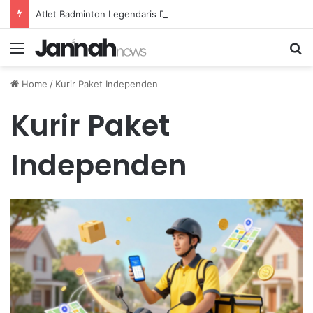
Atlet Badminton Legendaris Dunia yang Menginspirasi Generasi Muda di Indonesia
Menu
Se
Home
/
Kurir Paket Independen
Kurir Paket
Independen