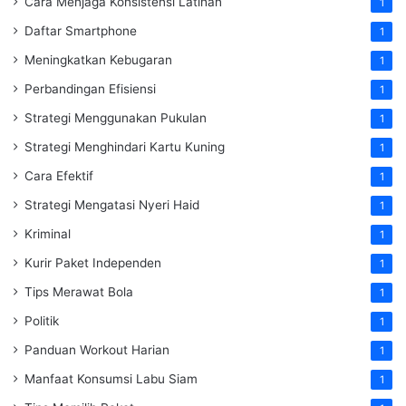
Cara Menjaga Konsistensi Latihan
1
Daftar Smartphone
1
Meningkatkan Kebugaran
1
Perbandingan Efisiensi
1
Strategi Menggunakan Pukulan
1
Strategi Menghindari Kartu Kuning
1
Cara Efektif
1
Strategi Mengatasi Nyeri Haid
1
Kriminal
1
Kurir Paket Independen
1
Tips Merawat Bola
1
Politik
1
Panduan Workout Harian
1
Manfaat Konsumsi Labu Siam
1