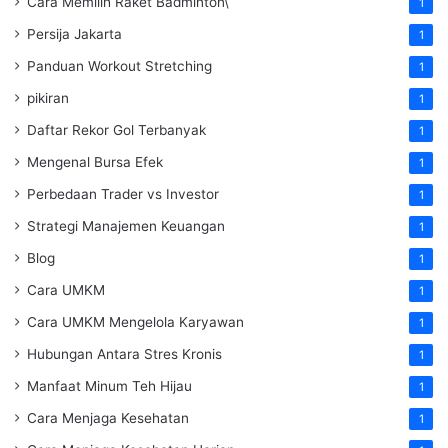
Cara Memilih Raket Badminton\
1
Persija Jakarta
1
Panduan Workout Stretching
1
pikiran
1
Daftar Rekor Gol Terbanyak
1
Mengenal Bursa Efek
1
Perbedaan Trader vs Investor
1
Strategi Manajemen Keuangan
1
Blog
1
Cara UMKM
1
Cara UMKM Mengelola Karyawan
1
Hubungan Antara Stres Kronis
1
Manfaat Minum Teh Hijau
1
Cara Menjaga Kesehatan
1