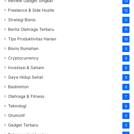
Review Gadget Singkat
13
Freelance & Side Hustle
12
Strategi Bisnis
11
Berita Olahraga Terbaru
11
Tips Produktivitas Harian
10
Bisnis Rumahan
9
Cryptocurrency
9
Investasi & Saham
8
Gaya Hidup Sehat
8
Badminton
8
Olahraga & Fitness
7
Teknologi
6
Otomotif
6
Gadget Terbaru
5