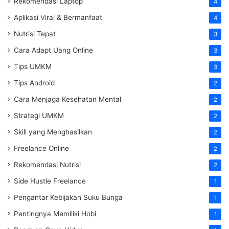
Rekomendasi Laptop
4
Aplikasi Viral & Bermanfaat
4
Nutrisi Tepat
3
Cara Adapt Uang Online
3
Tips UMKM
3
Tips Android
2
Cara Menjaga Kesehatan Mental
2
Strategi UMKM
2
Skill yang Menghasilkan
2
Freelance Online
2
Rekomendasi Nutrisi
2
Side Hustle Freelance
1
Pengantar Kebijakan Suku Bunga
1
Pentingnya Memiliki Hobi
1