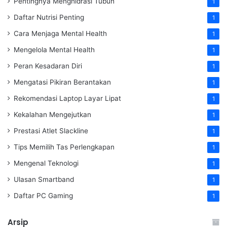
Pentingnya Menghidrasi Tubuh
1
Daftar Nutrisi Penting
1
Cara Menjaga Mental Health
1
Mengelola Mental Health
1
Peran Kesadaran Diri
1
Mengatasi Pikiran Berantakan
1
Rekomendasi Laptop Layar Lipat
1
Kekalahan Mengejutkan
1
Prestasi Atlet Slackline
1
Tips Memilih Tas Perlengkapan
1
Mengenal Teknologi
1
Ulasan Smartband
1
Daftar PC Gaming
1
Arsip