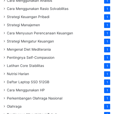
Cara Menggunakan Analisis
1
Cara Menggunakan Rasio Solvabilitas
1
Strategi Keuangan Pribadi
1
Strategi Manajemen
1
Cara Menyusun Perencanaan Keuangan
1
Strategi Mengatur Keuangan
1
Mengenal Diet Mediterania
1
Pentingnya Self-Compassion
1
Latihan Core Stabilitas
1
Nutrisi Harian
1
Daftar Laptop SSD 512GB
1
Cara Menggunakan HP
1
Perkembangan Olahraga Nasional
1
Olahraga
1