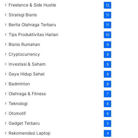
Freelance & Side Hustle
12
Strategi Bisnis
11
Berita Olahraga Terbaru
11
Tips Produktivitas Harian
10
Bisnis Rumahan
9
Cryptocurrency
9
Investasi & Saham
8
Gaya Hidup Sehat
8
Badminton
8
Olahraga & Fitness
7
Teknologi
6
Otomotif
6
Gadget Terbaru
5
Rekomendasi Laptop
4