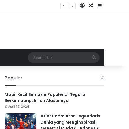
Log In
Random Article
Sidebar
Search
for
Populer
Mobil Kecil Semakin Populer di Negara
Berkembang: Inilah Alasannya
April 19, 2026
Atlet Badminton Legendaris
Dunia yang Menginspirasi
Generasi Muda di Indonesia