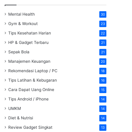
Mental Health
30
Gym & Workout
23
Tips Kesehatan Harian
22
HP & Gadget Terbaru
21
Sepak Bola
21
Manajemen Keuangan
20
Rekomendasi Laptop / PC
18
Tips Latihan & Kebugaran
16
Cara Dapat Uang Online
15
Tips Android / iPhone
14
UMKM
14
Diet & Nutrisi
14
Review Gadget Singkat
13