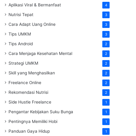
Aplikasi Viral & Bermanfaat
4
Nutrisi Tepat
3
Cara Adapt Uang Online
3
Tips UMKM
3
Tips Android
2
Cara Menjaga Kesehatan Mental
2
Strategi UMKM
2
Skill yang Menghasilkan
2
Freelance Online
2
Rekomendasi Nutrisi
2
Side Hustle Freelance
1
Pengantar Kebijakan Suku Bunga
1
Pentingnya Memiliki Hobi
1
Panduan Gaya Hidup
1