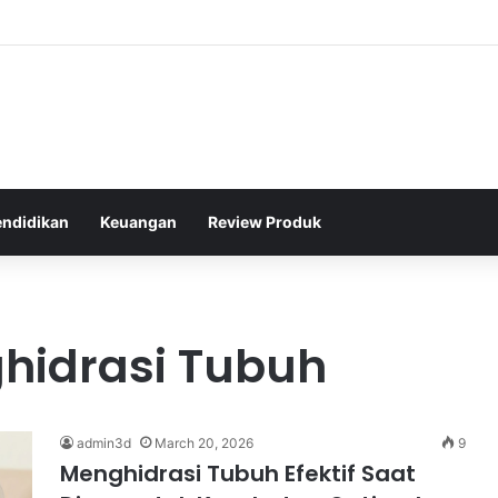
ton Legendaris Dunia yang Menginspirasi Generasi Muda di Indonesia
endidikan
Keuangan
Review Produk
hidrasi Tubuh
admin3d
March 20, 2026
9
Menghidrasi Tubuh Efektif Saat