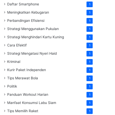
Daftar Smartphone
1
Meningkatkan Kebugaran
1
Perbandingan Efisiensi
1
Strategi Menggunakan Pukulan
1
Strategi Menghindari Kartu Kuning
1
Cara Efektif
1
Strategi Mengatasi Nyeri Haid
1
Kriminal
1
Kurir Paket Independen
1
Tips Merawat Bola
1
Politik
1
Panduan Workout Harian
1
Manfaat Konsumsi Labu Siam
1
Tips Memilih Raket
1