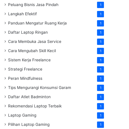
Peluang Bisnis Jasa Pindah
1
Langkah Efektif
1
Panduan Mengatur Ruang Kerja
1
Daftar Laptop Ringan
1
Cara Membuka Jasa Service
1
Cara Mengubah Skill Kecil
1
Sistem Kerja Freelance
1
Strategi Freelance
1
Peran Mindfulness
1
Tips Mengurangi Konsumsi Garam
1
Daftar Atlet Badminton
1
Rekomendasi Laptop Terbaik
1
Laptop Gaming
1
Pilihan Laptop Gaming
1