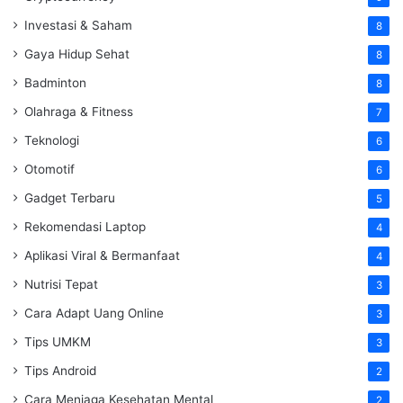
Investasi & Saham
8
Gaya Hidup Sehat
8
Badminton
8
Olahraga & Fitness
7
Teknologi
6
Otomotif
6
Gadget Terbaru
5
Rekomendasi Laptop
4
Aplikasi Viral & Bermanfaat
4
Nutrisi Tepat
3
Cara Adapt Uang Online
3
Tips UMKM
3
Tips Android
2
Cara Menjaga Kesehatan Mental
2