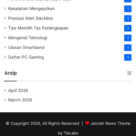
Kekalahan Mengejutkan
1
Prestasi Atlet Slackline
1
Tips Memilih Tas Perlengkapan
1
Mengenal Teknologi
1
Ulasan Smartband
1
Daftar PC Gaming
1
Arsip
April 2026
March 2026
© Copyright 2026, All Rights Reserved |
Jannah News Theme
by TieLabs