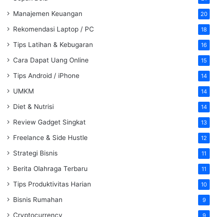
Manajemen Keuangan
20
Rekomendasi Laptop / PC
18
Tips Latihan & Kebugaran
16
Cara Dapat Uang Online
15
Tips Android / iPhone
14
UMKM
14
Diet & Nutrisi
14
Review Gadget Singkat
13
Freelance & Side Hustle
12
Strategi Bisnis
11
Berita Olahraga Terbaru
11
Tips Produktivitas Harian
10
Bisnis Rumahan
9
Cryptocurrency
9