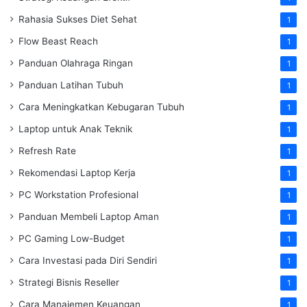
Rahasia Sukses Diet Sehat
1
Flow Beast Reach
1
Panduan Olahraga Ringan
1
Panduan Latihan Tubuh
1
Cara Meningkatkan Kebugaran Tubuh
1
Laptop untuk Anak Teknik
1
Refresh Rate
1
Rekomendasi Laptop Kerja
1
PC Workstation Profesional
1
Panduan Membeli Laptop Aman
1
PC Gaming Low-Budget
1
Cara Investasi pada Diri Sendiri
1
Strategi Bisnis Reseller
1
Cara Manajemen Keuangan
1