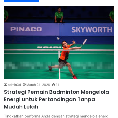
admin3d
March 24, 2026
11
Strategi Pemain Badminton Mengelola
Energi untuk Pertandingan Tanpa
Mudah Lelah
Tingkatkan performa Anda dengan strategi mengelola energi