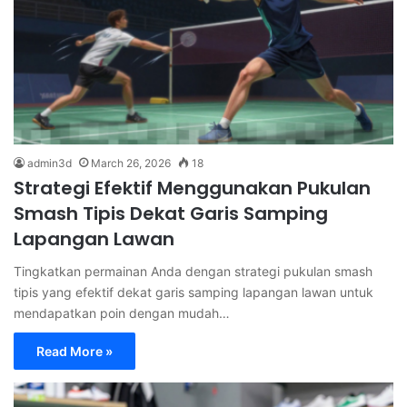
admin3d
March 26, 2026
18
Strategi Efektif Menggunakan Pukulan
Smash Tipis Dekat Garis Samping
Lapangan Lawan
Tingkatkan permainan Anda dengan strategi pukulan smash
tipis yang efektif dekat garis samping lapangan lawan untuk
mendapatkan poin dengan mudah…
Read More »