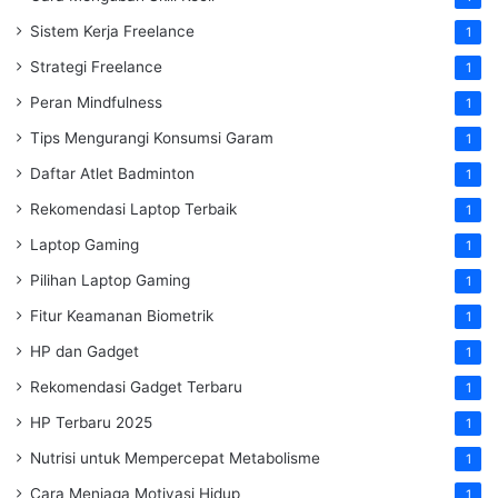
Sistem Kerja Freelance
1
Strategi Freelance
1
Peran Mindfulness
1
Tips Mengurangi Konsumsi Garam
1
Daftar Atlet Badminton
1
Rekomendasi Laptop Terbaik
1
Laptop Gaming
1
Pilihan Laptop Gaming
1
Fitur Keamanan Biometrik
1
HP dan Gadget
1
Rekomendasi Gadget Terbaru
1
HP Terbaru 2025
1
Nutrisi untuk Mempercepat Metabolisme
1
Cara Menjaga Motivasi Hidup
1