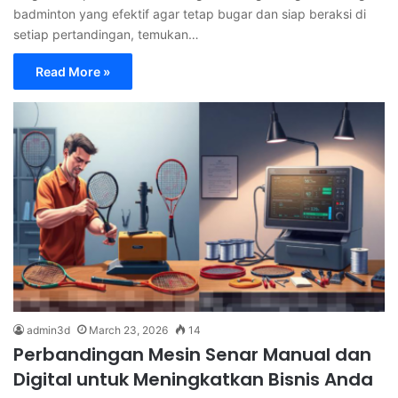
badminton yang efektif agar tetap bugar dan siap beraksi di
setiap pertandingan, temukan…
Read More »
admin3d
March 23, 2026
14
Perbandingan Mesin Senar Manual dan
Digital untuk Meningkatkan Bisnis Anda