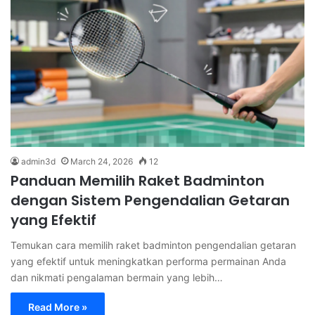
admin3d
March 24, 2026
12
Panduan Memilih Raket Badminton
dengan Sistem Pengendalian Getaran
yang Efektif
Temukan cara memilih raket badminton pengendalian getaran
yang efektif untuk meningkatkan performa permainan Anda
dan nikmati pengalaman bermain yang lebih…
Read More »