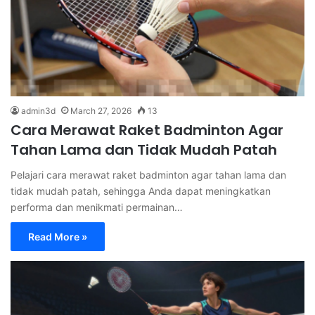
admin3d
March 27, 2026
13
Cara Merawat Raket Badminton Agar
Tahan Lama dan Tidak Mudah Patah
Pelajari cara merawat raket badminton agar tahan lama dan
tidak mudah patah, sehingga Anda dapat meningkatkan
performa dan menikmati permainan…
Read More »