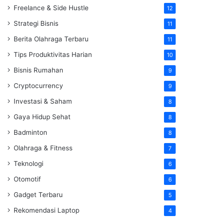
Freelance & Side Hustle
12
Strategi Bisnis
11
Berita Olahraga Terbaru
11
Tips Produktivitas Harian
10
Bisnis Rumahan
9
Cryptocurrency
9
Investasi & Saham
8
Gaya Hidup Sehat
8
Badminton
8
Olahraga & Fitness
7
Teknologi
6
Otomotif
6
Gadget Terbaru
5
Rekomendasi Laptop
4