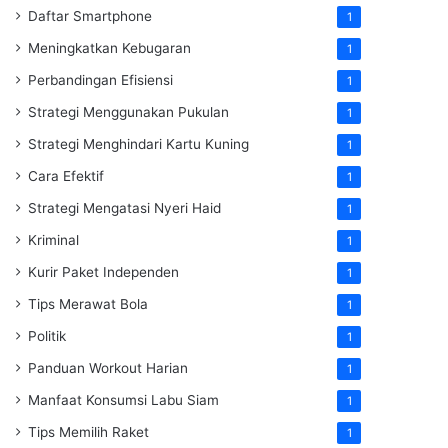
Daftar Smartphone
1
Meningkatkan Kebugaran
1
Perbandingan Efisiensi
1
Strategi Menggunakan Pukulan
1
Strategi Menghindari Kartu Kuning
1
Cara Efektif
1
Strategi Mengatasi Nyeri Haid
1
Kriminal
1
Kurir Paket Independen
1
Tips Merawat Bola
1
Politik
1
Panduan Workout Harian
1
Manfaat Konsumsi Labu Siam
1
Tips Memilih Raket
1