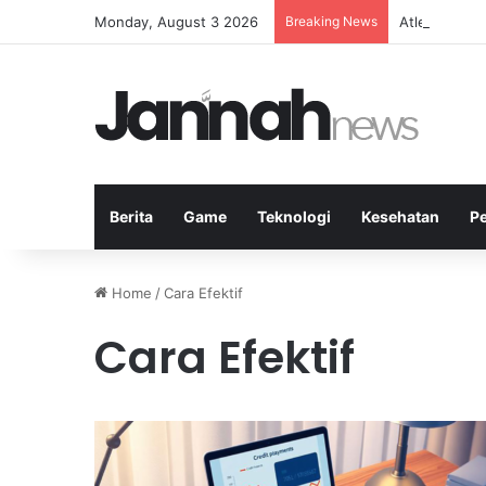
Monday, August 3 2026
Breaking News
Atlet Badmin
Berita
Game
Teknologi
Kesehatan
P
Home
/
Cara Efektif
Cara Efektif