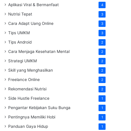
Aplikasi Viral & Bermanfaat
4
Nutrisi Tepat
3
Cara Adapt Uang Online
3
Tips UMKM
3
Tips Android
2
Cara Menjaga Kesehatan Mental
2
Strategi UMKM
2
Skill yang Menghasilkan
2
Freelance Online
2
Rekomendasi Nutrisi
2
Side Hustle Freelance
1
Pengantar Kebijakan Suku Bunga
1
Pentingnya Memiliki Hobi
1
Panduan Gaya Hidup
1