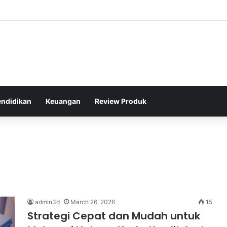
ton Legendaris Dunia yang Menginspirasi Generasi Muda di Indonesia
endidikan
Keuangan
Review Produk
admin3d
March 26, 2026
15
Strategi Cepat dan Mudah untuk