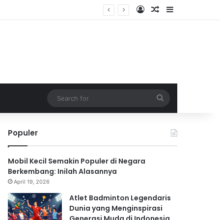
Log In
Random Article
Sidebar
Search
for
Populer
Mobil Kecil Semakin Populer di Negara
Berkembang: Inilah Alasannya
April 19, 2026
Atlet Badminton Legendaris
Dunia yang Menginspirasi
Generasi Muda di Indonesia