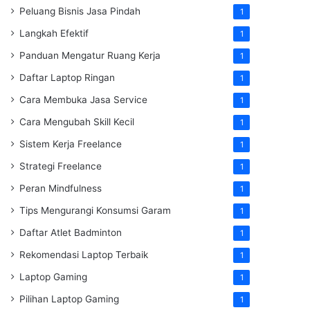
Peluang Bisnis Jasa Pindah
1
Langkah Efektif
1
Panduan Mengatur Ruang Kerja
1
Daftar Laptop Ringan
1
Cara Membuka Jasa Service
1
Cara Mengubah Skill Kecil
1
Sistem Kerja Freelance
1
Strategi Freelance
1
Peran Mindfulness
1
Tips Mengurangi Konsumsi Garam
1
Daftar Atlet Badminton
1
Rekomendasi Laptop Terbaik
1
Laptop Gaming
1
Pilihan Laptop Gaming
1