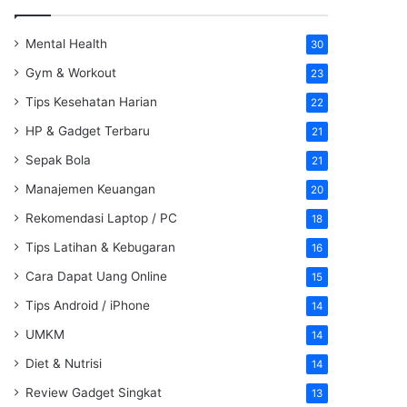
Mental Health
30
Gym & Workout
23
Tips Kesehatan Harian
22
HP & Gadget Terbaru
21
Sepak Bola
21
Manajemen Keuangan
20
Rekomendasi Laptop / PC
18
Tips Latihan & Kebugaran
16
Cara Dapat Uang Online
15
Tips Android / iPhone
14
UMKM
14
Diet & Nutrisi
14
Review Gadget Singkat
13