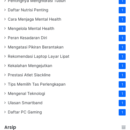
Pentingnya Menghidrasi Tubuh
1
Daftar Nutrisi Penting
1
Cara Menjaga Mental Health
1
Mengelola Mental Health
1
Peran Kesadaran Diri
1
Mengatasi Pikiran Berantakan
1
Rekomendasi Laptop Layar Lipat
1
Kekalahan Mengejutkan
1
Prestasi Atlet Slackline
1
Tips Memilih Tas Perlengkapan
1
Mengenal Teknologi
1
Ulasan Smartband
1
Daftar PC Gaming
1
Arsip