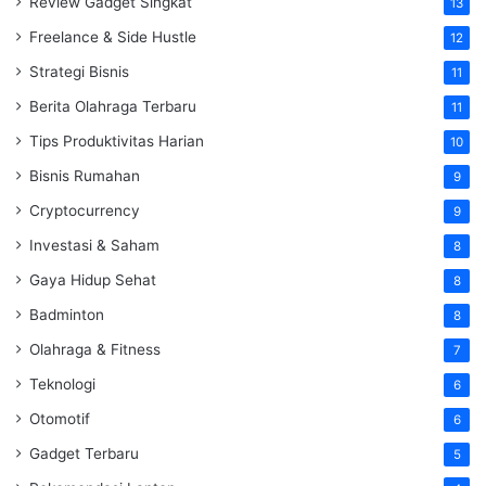
Review Gadget Singkat
13
Freelance & Side Hustle
12
Strategi Bisnis
11
Berita Olahraga Terbaru
11
Tips Produktivitas Harian
10
Bisnis Rumahan
9
Cryptocurrency
9
Investasi & Saham
8
Gaya Hidup Sehat
8
Badminton
8
Olahraga & Fitness
7
Teknologi
6
Otomotif
6
Gadget Terbaru
5