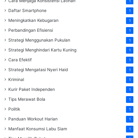
Cara Menjaga Konsistensi Latihan
1
Daftar Smartphone
1
Meningkatkan Kebugaran
1
Perbandingan Efisiensi
1
Strategi Menggunakan Pukulan
1
Strategi Menghindari Kartu Kuning
1
Cara Efektif
1
Strategi Mengatasi Nyeri Haid
1
Kriminal
1
Kurir Paket Independen
1
Tips Merawat Bola
1
Politik
1
Panduan Workout Harian
1
Manfaat Konsumsi Labu Siam
1