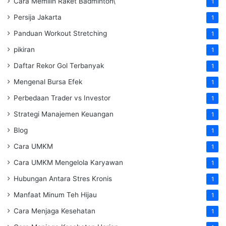
Cara Memilih Raket Badminton\
1
Persija Jakarta
1
Panduan Workout Stretching
1
pikiran
1
Daftar Rekor Gol Terbanyak
1
Mengenal Bursa Efek
1
Perbedaan Trader vs Investor
1
Strategi Manajemen Keuangan
1
Blog
1
Cara UMKM
1
Cara UMKM Mengelola Karyawan
1
Hubungan Antara Stres Kronis
1
Manfaat Minum Teh Hijau
1
Cara Menjaga Kesehatan
1