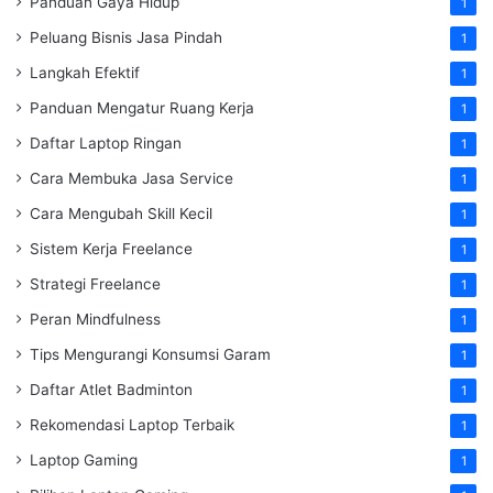
Panduan Gaya Hidup
1
Peluang Bisnis Jasa Pindah
1
Langkah Efektif
1
Panduan Mengatur Ruang Kerja
1
Daftar Laptop Ringan
1
Cara Membuka Jasa Service
1
Cara Mengubah Skill Kecil
1
Sistem Kerja Freelance
1
Strategi Freelance
1
Peran Mindfulness
1
Tips Mengurangi Konsumsi Garam
1
Daftar Atlet Badminton
1
Rekomendasi Laptop Terbaik
1
Laptop Gaming
1