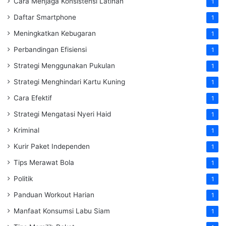
Cara Menjaga Konsistensi Latihan
1
Daftar Smartphone
1
Meningkatkan Kebugaran
1
Perbandingan Efisiensi
1
Strategi Menggunakan Pukulan
1
Strategi Menghindari Kartu Kuning
1
Cara Efektif
1
Strategi Mengatasi Nyeri Haid
1
Kriminal
1
Kurir Paket Independen
1
Tips Merawat Bola
1
Politik
1
Panduan Workout Harian
1
Manfaat Konsumsi Labu Siam
1