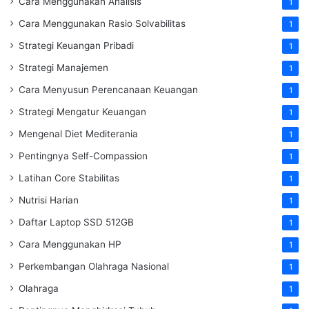
Cara Menggunakan Analisis
1
Cara Menggunakan Rasio Solvabilitas
1
Strategi Keuangan Pribadi
1
Strategi Manajemen
1
Cara Menyusun Perencanaan Keuangan
1
Strategi Mengatur Keuangan
1
Mengenal Diet Mediterania
1
Pentingnya Self-Compassion
1
Latihan Core Stabilitas
1
Nutrisi Harian
1
Daftar Laptop SSD 512GB
1
Cara Menggunakan HP
1
Perkembangan Olahraga Nasional
1
Olahraga
1