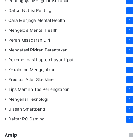
Pentingnya Menghidrasi Tubuh
1
Daftar Nutrisi Penting
1
Cara Menjaga Mental Health
1
Mengelola Mental Health
1
Peran Kesadaran Diri
1
Mengatasi Pikiran Berantakan
1
Rekomendasi Laptop Layar Lipat
1
Kekalahan Mengejutkan
1
Prestasi Atlet Slackline
1
Tips Memilih Tas Perlengkapan
1
Mengenal Teknologi
1
Ulasan Smartband
1
Daftar PC Gaming
1
Arsip