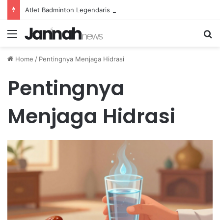
Atlet Badminton Legendaris Dunia yang Menginspirasi Generasi Muda di Indonesia
Menu
Se
Home
/
Pentingnya Menjaga Hidrasi
Pentingnya
Menjaga Hidrasi