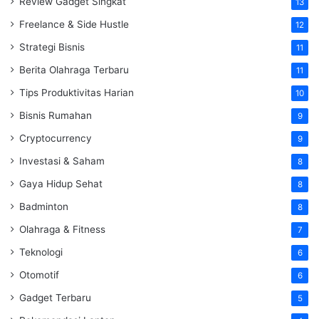
Review Gadget Singkat
13
Freelance & Side Hustle
12
Strategi Bisnis
11
Berita Olahraga Terbaru
11
Tips Produktivitas Harian
10
Bisnis Rumahan
9
Cryptocurrency
9
Investasi & Saham
8
Gaya Hidup Sehat
8
Badminton
8
Olahraga & Fitness
7
Teknologi
6
Otomotif
6
Gadget Terbaru
5