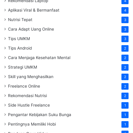
Rekomendasi Laptop
4
Aplikasi Viral & Bermanfaat
4
Nutrisi Tepat
3
Cara Adapt Uang Online
3
Tips UMKM
3
Tips Android
2
Cara Menjaga Kesehatan Mental
2
Strategi UMKM
2
Skill yang Menghasilkan
2
Freelance Online
2
Rekomendasi Nutrisi
2
Side Hustle Freelance
1
Pengantar Kebijakan Suku Bunga
1
Pentingnya Memiliki Hobi
1