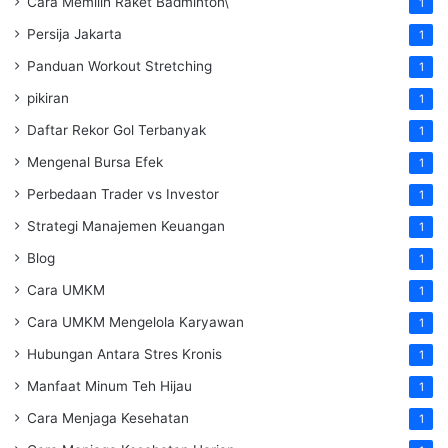
Cara Memilih Raket Badminton\
1
Persija Jakarta
1
Panduan Workout Stretching
1
pikiran
1
Daftar Rekor Gol Terbanyak
1
Mengenal Bursa Efek
1
Perbedaan Trader vs Investor
1
Strategi Manajemen Keuangan
1
Blog
1
Cara UMKM
1
Cara UMKM Mengelola Karyawan
1
Hubungan Antara Stres Kronis
1
Manfaat Minum Teh Hijau
1
Cara Menjaga Kesehatan
1