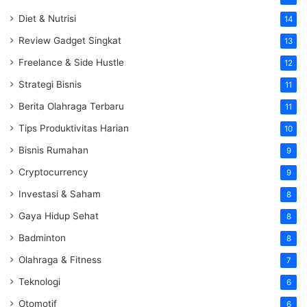
Diet & Nutrisi
14
Review Gadget Singkat
13
Freelance & Side Hustle
12
Strategi Bisnis
11
Berita Olahraga Terbaru
11
Tips Produktivitas Harian
10
Bisnis Rumahan
9
Cryptocurrency
9
Investasi & Saham
8
Gaya Hidup Sehat
8
Badminton
8
Olahraga & Fitness
7
Teknologi
6
Otomotif
6