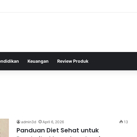
ton Legendaris Dunia yang Menginspirasi Generasi Muda di Indonesia
endidikan
Keuangan
Review Produk
admin3d
April 6, 2026
13
Panduan Diet Sehat untuk