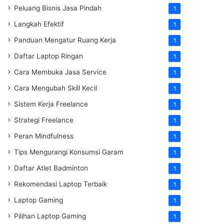
Peluang Bisnis Jasa Pindah
1
Langkah Efektif
1
Panduan Mengatur Ruang Kerja
1
Daftar Laptop Ringan
1
Cara Membuka Jasa Service
1
Cara Mengubah Skill Kecil
1
Sistem Kerja Freelance
1
Strategi Freelance
1
Peran Mindfulness
1
Tips Mengurangi Konsumsi Garam
1
Daftar Atlet Badminton
1
Rekomendasi Laptop Terbaik
1
Laptop Gaming
1
Pilihan Laptop Gaming
1