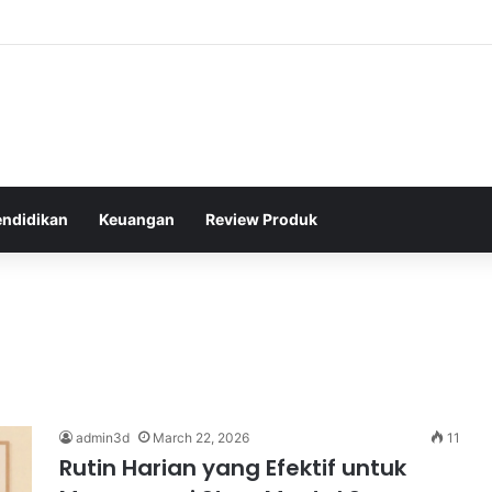
ton Legendaris Dunia yang Menginspirasi Generasi Muda di Indonesia
endidikan
Keuangan
Review Produk
admin3d
March 22, 2026
11
Rutin Harian yang Efektif untuk