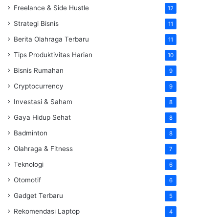
Freelance & Side Hustle
12
Strategi Bisnis
11
Berita Olahraga Terbaru
11
Tips Produktivitas Harian
10
Bisnis Rumahan
9
Cryptocurrency
9
Investasi & Saham
8
Gaya Hidup Sehat
8
Badminton
8
Olahraga & Fitness
7
Teknologi
6
Otomotif
6
Gadget Terbaru
5
Rekomendasi Laptop
4