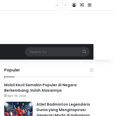
Log In
Random Article
Sidebar
Search
for
Populer
Mobil Kecil Semakin Populer di Negara
Berkembang: Inilah Alasannya
April 19, 2026
Atlet Badminton Legendaris
Dunia yang Menginspirasi
Generasi Muda di Indonesia