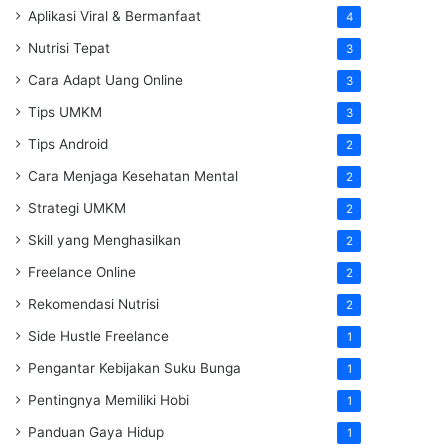
Aplikasi Viral & Bermanfaat
4
Nutrisi Tepat
3
Cara Adapt Uang Online
3
Tips UMKM
3
Tips Android
2
Cara Menjaga Kesehatan Mental
2
Strategi UMKM
2
Skill yang Menghasilkan
2
Freelance Online
2
Rekomendasi Nutrisi
2
Side Hustle Freelance
1
Pengantar Kebijakan Suku Bunga
1
Pentingnya Memiliki Hobi
1
Panduan Gaya Hidup
1