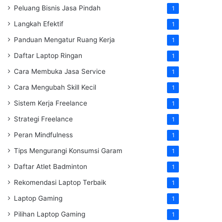
Peluang Bisnis Jasa Pindah
1
Langkah Efektif
1
Panduan Mengatur Ruang Kerja
1
Daftar Laptop Ringan
1
Cara Membuka Jasa Service
1
Cara Mengubah Skill Kecil
1
Sistem Kerja Freelance
1
Strategi Freelance
1
Peran Mindfulness
1
Tips Mengurangi Konsumsi Garam
1
Daftar Atlet Badminton
1
Rekomendasi Laptop Terbaik
1
Laptop Gaming
1
Pilihan Laptop Gaming
1