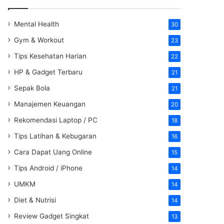
Mental Health
30
Gym & Workout
23
Tips Kesehatan Harian
22
HP & Gadget Terbaru
21
Sepak Bola
21
Manajemen Keuangan
20
Rekomendasi Laptop / PC
18
Tips Latihan & Kebugaran
16
Cara Dapat Uang Online
15
Tips Android / iPhone
14
UMKM
14
Diet & Nutrisi
14
Review Gadget Singkat
13