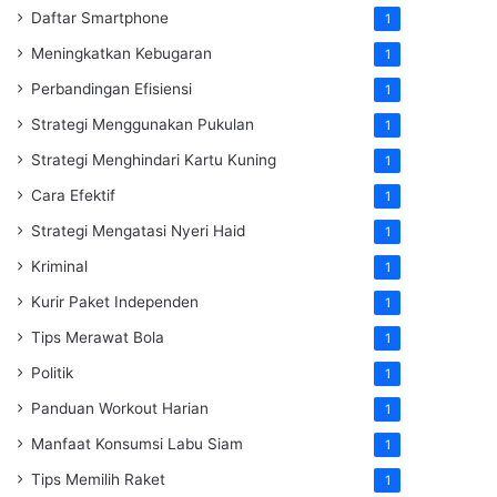
Daftar Smartphone
1
Meningkatkan Kebugaran
1
Perbandingan Efisiensi
1
Strategi Menggunakan Pukulan
1
Strategi Menghindari Kartu Kuning
1
Cara Efektif
1
Strategi Mengatasi Nyeri Haid
1
Kriminal
1
Kurir Paket Independen
1
Tips Merawat Bola
1
Politik
1
Panduan Workout Harian
1
Manfaat Konsumsi Labu Siam
1
Tips Memilih Raket
1