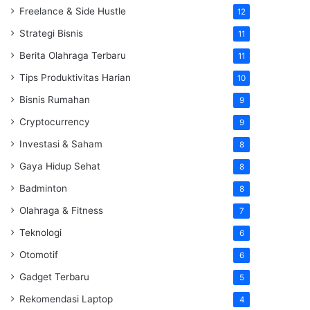
Freelance & Side Hustle
12
Strategi Bisnis
11
Berita Olahraga Terbaru
11
Tips Produktivitas Harian
10
Bisnis Rumahan
9
Cryptocurrency
9
Investasi & Saham
8
Gaya Hidup Sehat
8
Badminton
8
Olahraga & Fitness
7
Teknologi
6
Otomotif
6
Gadget Terbaru
5
Rekomendasi Laptop
4