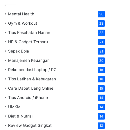
Mental Health
30
Gym & Workout
23
Tips Kesehatan Harian
22
HP & Gadget Terbaru
21
Sepak Bola
21
Manajemen Keuangan
20
Rekomendasi Laptop / PC
18
Tips Latihan & Kebugaran
16
Cara Dapat Uang Online
15
Tips Android / iPhone
14
UMKM
14
Diet & Nutrisi
14
Review Gadget Singkat
13