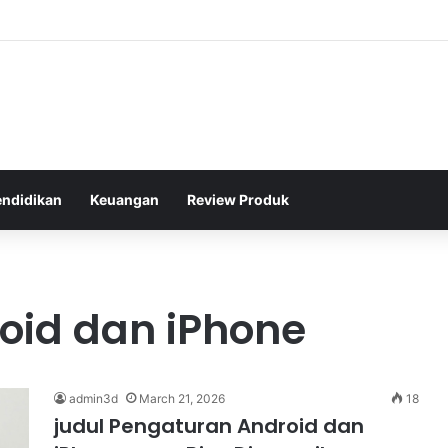
ton Legendaris Dunia yang Menginspirasi Generasi Muda di Indonesia
endidikan
Keuangan
Review Produk
oid dan iPhone
admin3d
March 21, 2026
18
judul Pengaturan Android dan