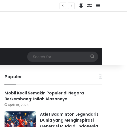
Log In
Random Article
Sidebar
Search
for
Populer
Mobil Kecil Semakin Populer di Negara
Berkembang: Inilah Alasannya
April 19, 2026
Atlet Badminton Legendaris
Dunia yang Menginspirasi
Generasi Muda di Indonesia