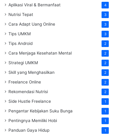
Aplikasi Viral & Bermanfaat
4
Nutrisi Tepat
3
Cara Adapt Uang Online
3
Tips UMKM
3
Tips Android
2
Cara Menjaga Kesehatan Mental
2
Strategi UMKM
2
Skill yang Menghasilkan
2
Freelance Online
2
Rekomendasi Nutrisi
2
Side Hustle Freelance
1
Pengantar Kebijakan Suku Bunga
1
Pentingnya Memiliki Hobi
1
Panduan Gaya Hidup
1