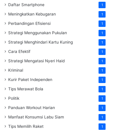
Daftar Smartphone
1
Meningkatkan Kebugaran
1
Perbandingan Efisiensi
1
Strategi Menggunakan Pukulan
1
Strategi Menghindari Kartu Kuning
1
Cara Efektif
1
Strategi Mengatasi Nyeri Haid
1
Kriminal
1
Kurir Paket Independen
1
Tips Merawat Bola
1
Politik
1
Panduan Workout Harian
1
Manfaat Konsumsi Labu Siam
1
Tips Memilih Raket
1