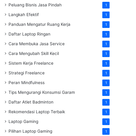
Peluang Bisnis Jasa Pindah
1
Langkah Efektif
1
Panduan Mengatur Ruang Kerja
1
Daftar Laptop Ringan
1
Cara Membuka Jasa Service
1
Cara Mengubah Skill Kecil
1
Sistem Kerja Freelance
1
Strategi Freelance
1
Peran Mindfulness
1
Tips Mengurangi Konsumsi Garam
1
Daftar Atlet Badminton
1
Rekomendasi Laptop Terbaik
1
Laptop Gaming
1
Pilihan Laptop Gaming
1