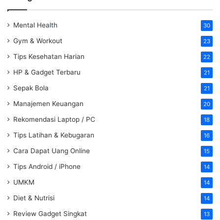
Mental Health
30
Gym & Workout
23
Tips Kesehatan Harian
22
HP & Gadget Terbaru
21
Sepak Bola
21
Manajemen Keuangan
20
Rekomendasi Laptop / PC
18
Tips Latihan & Kebugaran
16
Cara Dapat Uang Online
15
Tips Android / iPhone
14
UMKM
14
Diet & Nutrisi
14
Review Gadget Singkat
13