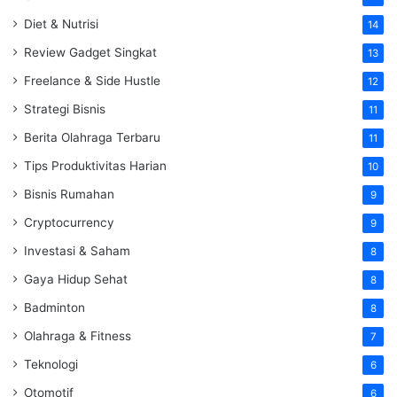
Diet & Nutrisi
14
Review Gadget Singkat
13
Freelance & Side Hustle
12
Strategi Bisnis
11
Berita Olahraga Terbaru
11
Tips Produktivitas Harian
10
Bisnis Rumahan
9
Cryptocurrency
9
Investasi & Saham
8
Gaya Hidup Sehat
8
Badminton
8
Olahraga & Fitness
7
Teknologi
6
Otomotif
6