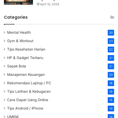
April 10, 2026
Categories
Mental Health
30
Gym & Workout
23
Tips Kesehatan Harian
22
HP & Gadget Terbaru
21
Sepak Bola
21
Manajemen Keuangan
20
Rekomendasi Laptop / PC
18
Tips Latihan & Kebugaran
16
Cara Dapat Uang Online
15
Tips Android / iPhone
14
UMKM
14