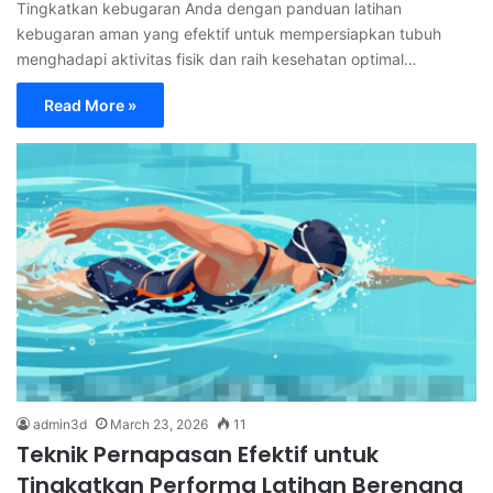
Tingkatkan kebugaran Anda dengan panduan latihan
kebugaran aman yang efektif untuk mempersiapkan tubuh
menghadapi aktivitas fisik dan raih kesehatan optimal…
Read More »
admin3d
March 23, 2026
11
Teknik Pernapasan Efektif untuk
Tingkatkan Performa Latihan Berenang