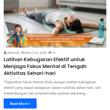
admin3d
March 24, 2026
13
Latihan Kebugaran Efektif untuk
Menjaga Fokus Mental di Tengah
Aktivitas Sehari-hari
Tingkatkan fokus mental Anda dengan latihan kebugaran
efektif yang dapat disisipkan dalam rutinitas sehari-hari, raih
keseimbangan dan produktivitas optimal sekarang…
Read More »