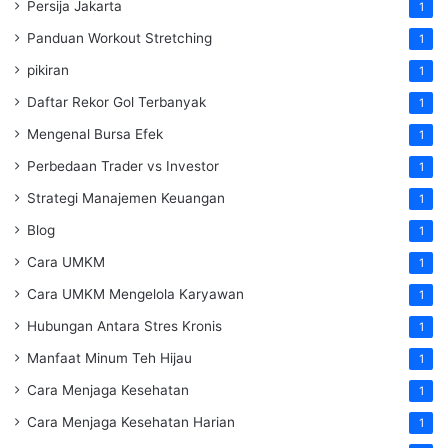
Persija Jakarta
1
Panduan Workout Stretching
1
pikiran
1
Daftar Rekor Gol Terbanyak
1
Mengenal Bursa Efek
1
Perbedaan Trader vs Investor
1
Strategi Manajemen Keuangan
1
Blog
1
Cara UMKM
1
Cara UMKM Mengelola Karyawan
1
Hubungan Antara Stres Kronis
1
Manfaat Minum Teh Hijau
1
Cara Menjaga Kesehatan
1
Cara Menjaga Kesehatan Harian
1