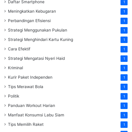
Daftar Smartphone
1
Meningkatkan Kebugaran
1
Perbandingan Efisiensi
1
Strategi Menggunakan Pukulan
1
Strategi Menghindari Kartu Kuning
1
Cara Efektif
1
Strategi Mengatasi Nyeri Haid
1
Kriminal
1
Kurir Paket Independen
1
Tips Merawat Bola
1
Politik
1
Panduan Workout Harian
1
Manfaat Konsumsi Labu Siam
1
Tips Memilih Raket
1