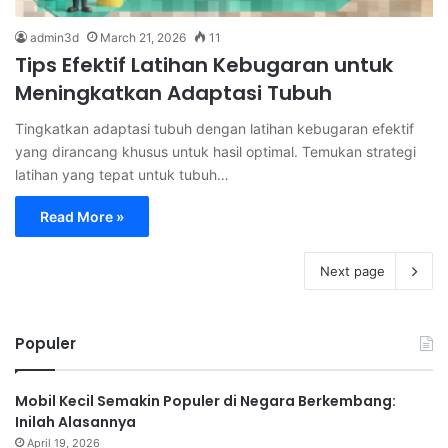
admin3d
March 21, 2026
11
Tips Efektif Latihan Kebugaran untuk
Meningkatkan Adaptasi Tubuh
Tingkatkan adaptasi tubuh dengan latihan kebugaran efektif
yang dirancang khusus untuk hasil optimal. Temukan strategi
latihan yang tepat untuk tubuh…
Read More »
Next page
Populer
Mobil Kecil Semakin Populer di Negara Berkembang:
Inilah Alasannya
April 19, 2026