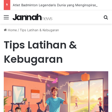
Atlet Badminton Legendaris Dunia yang Menginspirasi Generasi Muda di Indonesia
Menu
Se
Home
/
Tips Latihan & Kebugaran
Tips Latihan &
Kebugaran