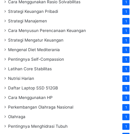
Cara Menggunakan Rasio Solvabilitas
1
Strategi Keuangan Pribadi
1
Strategi Manajemen
1
Cara Menyusun Perencanaan Keuangan
1
Strategi Mengatur Keuangan
1
Mengenal Diet Mediterania
1
Pentingnya Self-Compassion
1
Latihan Core Stabilitas
1
Nutrisi Harian
1
Daftar Laptop SSD 512GB
1
Cara Menggunakan HP
1
Perkembangan Olahraga Nasional
1
Olahraga
1
Pentingnya Menghidrasi Tubuh
1