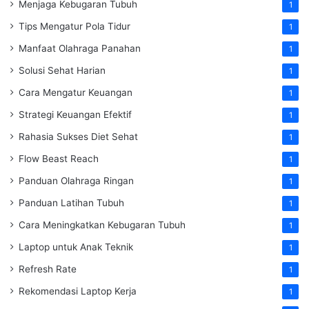
Menjaga Kebugaran Tubuh
1
Tips Mengatur Pola Tidur
1
Manfaat Olahraga Panahan
1
Solusi Sehat Harian
1
Cara Mengatur Keuangan
1
Strategi Keuangan Efektif
1
Rahasia Sukses Diet Sehat
1
Flow Beast Reach
1
Panduan Olahraga Ringan
1
Panduan Latihan Tubuh
1
Cara Meningkatkan Kebugaran Tubuh
1
Laptop untuk Anak Teknik
1
Refresh Rate
1
Rekomendasi Laptop Kerja
1