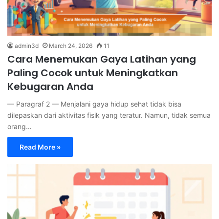
admin3d
March 24, 2026
11
Cara Menemukan Gaya Latihan yang
Paling Cocok untuk Meningkatkan
Kebugaran Anda
— Paragraf 2 — Menjalani gaya hidup sehat tidak bisa
dilepaskan dari aktivitas fisik yang teratur. Namun, tidak semua
orang…
Read More »