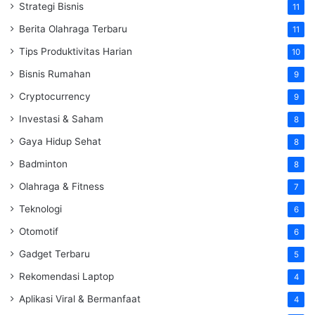
Strategi Bisnis
11
Berita Olahraga Terbaru
11
Tips Produktivitas Harian
10
Bisnis Rumahan
9
Cryptocurrency
9
Investasi & Saham
8
Gaya Hidup Sehat
8
Badminton
8
Olahraga & Fitness
7
Teknologi
6
Otomotif
6
Gadget Terbaru
5
Rekomendasi Laptop
4
Aplikasi Viral & Bermanfaat
4