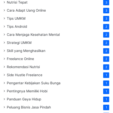
Nutrisi Tepat
3
Cara Adapt Uang Online
3
Tips UMKM
3
Tips Android
2
Cara Menjaga Kesehatan Mental
2
Strategi UMKM
2
Skill yang Menghasilkan
2
Freelance Online
2
Rekomendasi Nutrisi
2
Side Hustle Freelance
1
Pengantar Kebijakan Suku Bunga
1
Pentingnya Memiliki Hobi
1
Panduan Gaya Hidup
1
Peluang Bisnis Jasa Pindah
1