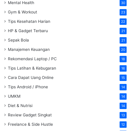
Mental Health
30
Gym & Workout
23
Tips Kesehatan Harian
22
HP & Gadget Terbaru
21
Sepak Bola
21
Manajemen Keuangan
20
Rekomendasi Laptop / PC
18
Tips Latihan & Kebugaran
16
Cara Dapat Uang Online
15
Tips Android / iPhone
14
UMKM
14
Diet & Nutrisi
14
Review Gadget Singkat
13
Freelance & Side Hustle
12